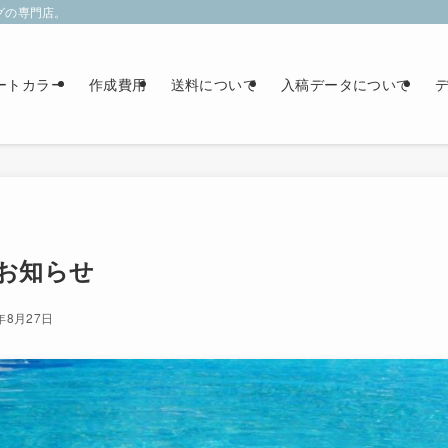
グの専門店。
ートカラー
作成費用
送料について
入稿データについて
デ
お知らせ
5年8月27日